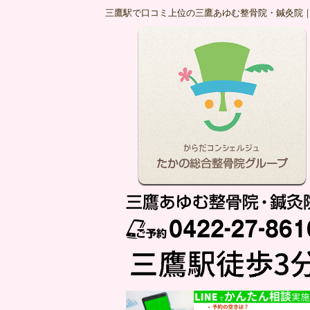
三鷹駅で口コミ上位の三鷹あゆむ整骨院・鍼灸院