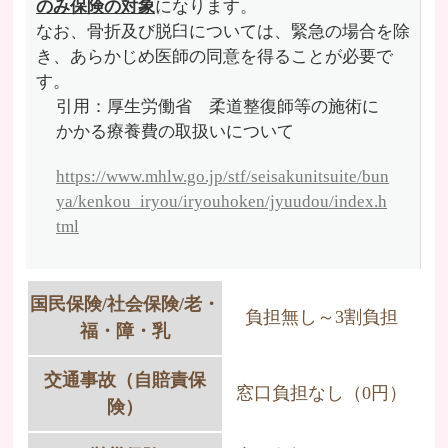
のみ保険の対象
になります。
なお、骨折及び脱臼については、緊急の場合を除
き、あらかじめ医師の同意を得ることが必要で
す。
引用：厚生労働省 柔道整復師等の施術に
かかる療養費の取扱いについて
https://www.mhlw.go.jp/stf/seisakunitsuite/bun
ya/kenkou_iryou/iryouhoken/jyuudou/index.h
tml
国民保険/社会保険/老・
負担無し～3割負担
福・障・乳
交通事故（自賠責保
窓口負担なし（0円）
険）