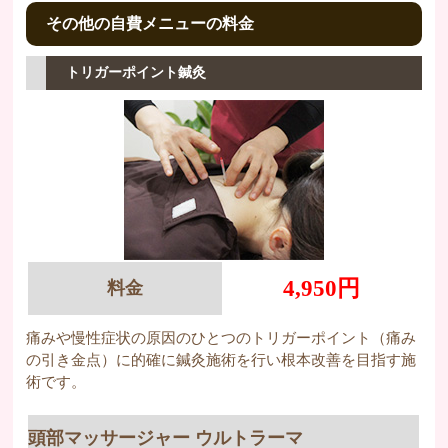
その他の自費メニューの料金
トリガーポイント鍼灸
4,950円
料金
痛みや慢性症状の原因のひとつのトリガーポイント（痛み
の引き金点）に的確に鍼灸施術を行い根本改善を目指す施
術です。
頭部マッサージャー ウルトラーマ