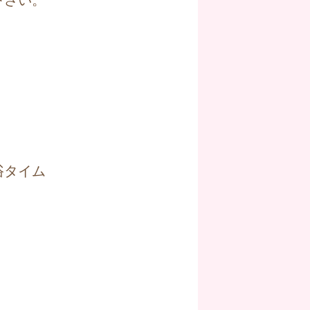
下さい。
浴タイム