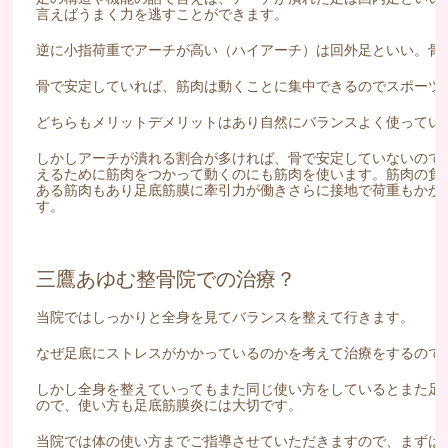
言えばうまく力を逃すことができます。
逆に小指荷重でアーチが高い（ハイアーチ）は回外足といい。骨
骨で安定していれば、筋肉は動くことに集中できるのでスポーツ
どちらもメリットデメリットはあり自然にバランスよく使ってい
しかしアーチが潰れる割合が多ければ、骨で安定していないので
えるために筋肉をつかって動くのにも筋肉を使います。筋肉の負
ある筋肉もあり足底筋膜に牽引力が働きさらに接地で荷重もかか
す。
三鷹あゆむ整骨院での治療？
当院ではしっかりと全身を見てバランスを整えて行きます。
なぜ足底にストレスがかかっているのかを考えて治療をするので
しかし全身を整えていってもまた同じ使い方をしているとまた足
ので、使い方も足底筋膜炎には大切です。
当院では体の使い方までご指導させていただきますので、まずは