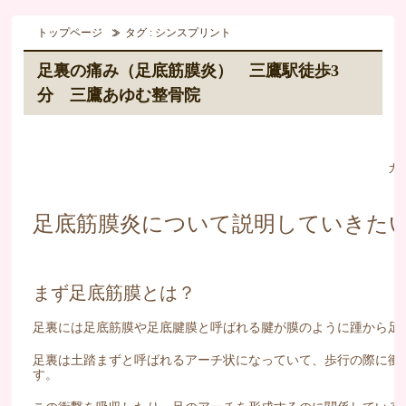
トップページ
タグ : シンスプリント
足裏の痛み（足底筋膜炎） 三鷹駅徒歩3
分 三鷹あゆむ整骨院
カ
足底筋膜炎について説明していきた
まず足底筋膜とは？
足裏には足底筋膜や足底腱膜と呼ばれる腱が膜のように踵から足
足裏は土踏まずと呼ばれるアーチ状になっていて、歩行の際に衝
す。