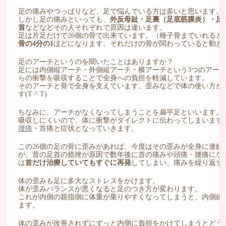
足の痛みやつっぱりなど、足で悩んでいる方は多いと思います。
しかし足の痛みといっても、
外反母趾・足裏（足底筋膜炎）・足
首
などなどその人それぞれで原因は違います。
足は片足だけで26個の骨で出来ています。（種子骨までいれると2
骨の4分の1
ほどになります。それだけの骨が関わっていると動き
足のアーチというのを聞いたことはありますか？
足には内側縦アーチ・外側縦アーチ・横アーチという3つのアー
らの衝撃を吸収することで全身への負担を軽減しています。
そのアーチと骨で全身を支えています。歪みなどで体の使い方が
す(T ^ T)
ちなみに、アーチがなくなってしまうことを扁平足といいます。
吸収しにくいので、体に衝撃がダイレクトに伝わってしまいます
腰痛
・首痛と症状となっていきます。
この26個の足の骨に歪みがあれば、今度はその歪みが全身に連鎖
が、昔の足首の捻挫が原因で数年後に首の痛みや頭痛・腰痛にな
は
首だけ治療していてもすぐに再発
してしまい、痛みを繰り返す
体の歪みも足に多大なストレスをかけます。
体が歪みバランスが悪くなると足のつき方が変わります。
これが内側の親指側に体重が乗りやすくなってしまうと、内側縦
ます。
体の歪みが改善されずにずっと内側に負担をかけてしまうとどう