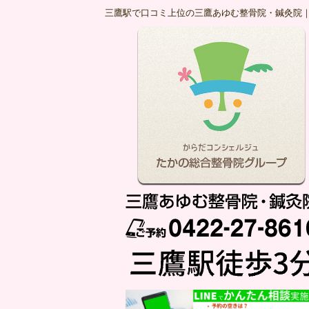
三鷹駅で口コミ上位の三鷹あゆむ整骨院・鍼灸院