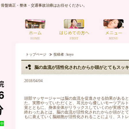
｜骨盤矯正・整体・交通事故治療はお任せください。
トップページ
投稿者 : koyo
脳の血流が活性化されたからか頭がとてもスッ
2018/04/04
頭部マッサージャーは脳の血流を促進させる効果があると
た。実際やっていただくと、耳元から優しいモーツアル
覚とともに、身体全体がリラックスしていくのが実感でき
終わったあとは、脳の血流が活性化されたからか頭がと
もに衰えていく脳細胞が活性化されることにより、ストレス