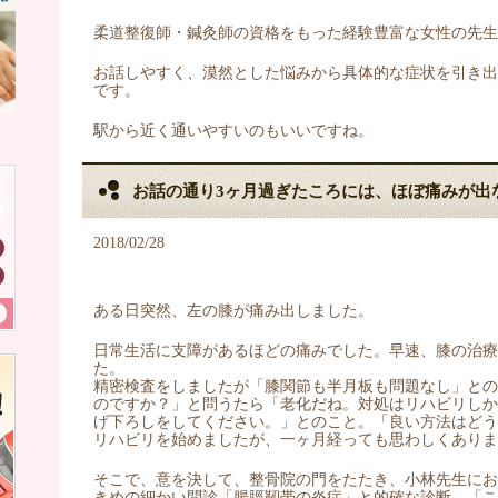
柔道整復師・鍼灸師の資格をもった経験豊富な女性の先
お話しやすく、漠然とした悩みから具体的な症状を引き
です。
駅から近く通いやすいのもいいですね。
お話の通り3ヶ月過ぎたころには、ほぼ痛みが出
2018/02/28
ある日突然、左の膝が痛み出しました。
日常生活に支障があるほどの痛みでした。早速、膝の治療
た。
精密検査をしましたが「膝関節も半月板も問題なし」と
のですか？」と問うたら「老化だね。対処はリハビリし
げ下ろしをしてください。」とのこと。「良い方法はど
リハビリを始めましたが、一ヶ月経っても思わしくありま
そこで、意を決して、整骨院の門をたたき、小林先生にお
きめの細かい問診「腸脛靭帯の炎症」と的確な診断、「