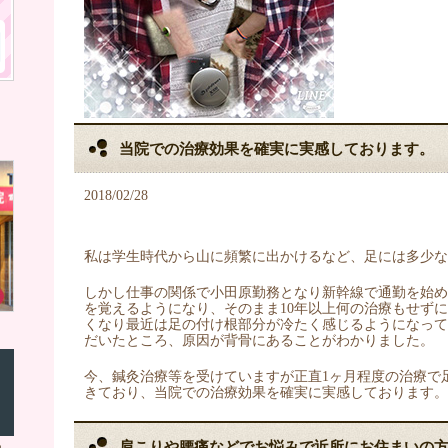
当院での治療効果を確実に実感しております。
2018/02/28
私は学生時代から山に頻繁に出かけるなど、足には多少な
しかし仕事の関係で小田原勤務となり新幹線で通勤を始
を覚えるようになり、そのまま10年以上何の治療もせず
くなり最近は足の付け根部分が冷たく感じるようになっ
だいたところ、原因が背骨にあることがわかりました。
今、鍼灸治療等を受けていますが正直1ヶ月程度の治療で
きており、当院での治療効果を確実に実感しております。
肩こりや腰痛などでお悩みで近所にお住まいの